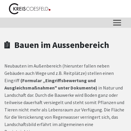
Zum Hauptinhalt springen
Zum Header
Zum Hauptinhalt
Zum Footer
Bauen im Aussenbereich
Neubauten im Außenbereich (hierunter fallen neben
Gebäuden auch Wege und z.B. Reitplätze) stellen einen
Eingriff
(Formular „Eingriffsbewertung und
Ausgleichsmaßnahmen" unter Dokumente)
in Natur und
Landschaft dar. Durch die Bauwerke wird Boden ganz oder
teilweise dauerhaft versiegelt und steht somit Pflanzen und
Tieren nicht mehr als Lebensraum zur Verfügung. Die Fläche
für die Versickerung von Regenwasser verringert sich, das
Landschaftsbild erfährt im allgemeinen eine