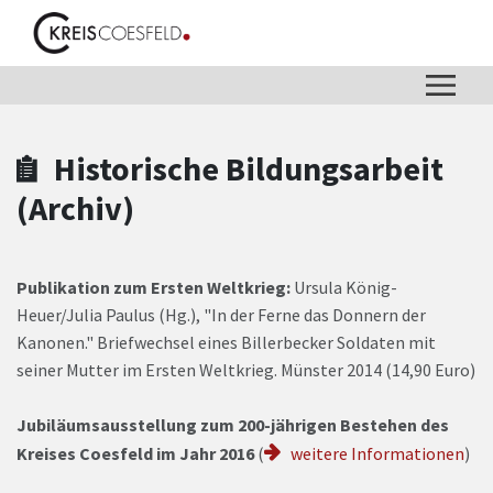
Zum Hauptinhalt springen
Zum Header
Zum Hauptinhalt
Zum Footer
Historische Bildungsarbeit
(Archiv)
Publikation zum Ersten Weltkrieg:
Ursula König-
Heuer/Julia Paulus (Hg.), "In der Ferne das Donnern der
Kanonen." Briefwechsel eines Billerbecker Soldaten mit
seiner Mutter im Ersten Weltkrieg. Münster 2014 (14,90 Euro)
Jubiläumsausstellung zum 200-jährigen Bestehen des
Kreises Coesfeld im Jahr 2016
(
weitere Informationen
)