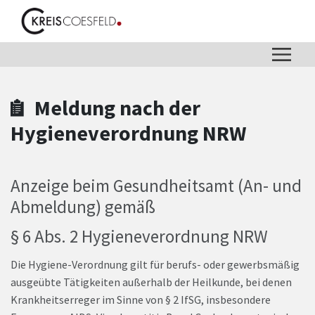
Zum Hauptinhalt springen
Zum Header
Zum Hauptinhalt
Zum Footer
Meldung nach der
Hygieneverordnung NRW
Anzeige beim Gesundheitsamt (An- und
Abmeldung) gemäß
§ 6 Abs. 2 Hygieneverordnung NRW
Die Hygiene-Verordnung gilt für berufs- oder gewerbsmäßig
ausgeübte Tätigkeiten außerhalb der Heilkunde, bei denen
Krankheitserreger im Sinne von § 2 IfSG, insbesondere