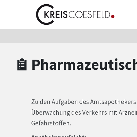
Zum Hauptinhalt springen
Zum Header
Zum Hauptinhalt
Zum Footer
Pharmazeutisc
Zu den Aufgaben des Amtsapothekers 
Überwachung des Verkehrs mit Arznei
Gefahrstoffen.