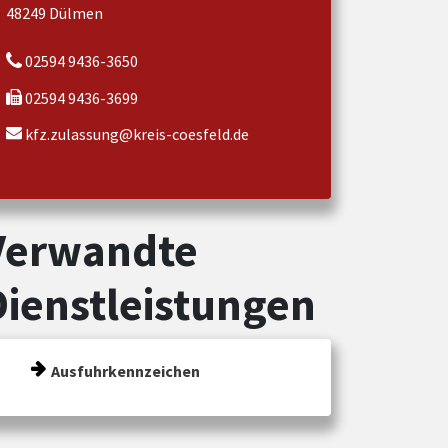
48249 Dülmen
02594 9436-3650
02594 9436-3699
kfz.zulassung@kreis-coesfeld.de
Verwandte
Dienstleistungen
Ausfuhrkennzeichen