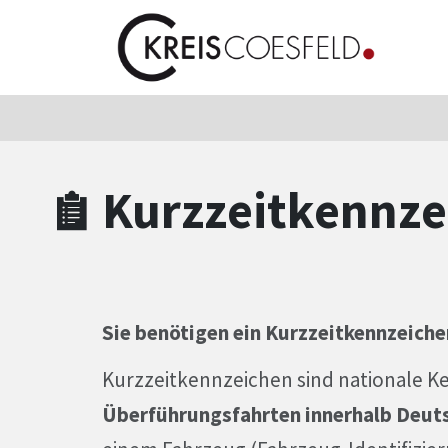
Zum Hauptinhalt springen
Zum Header
Zum Hauptinhalt
Zum Footer
Kurzzeitkennze
Sie benötigen ein Kurzzeitkennzeiche
Kurzzeitkennzeichen sind nationale K
Überführungsfahrten innerhalb Deuts