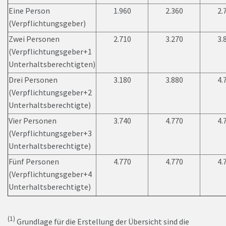
Eine Person
1.960
2.360
2.
(Verpflichtungsgeber)
Zwei Personen
2.710
3.270
3.
(Verpflichtungsgeber+1
Unterhaltsberechtigten)
Drei Personen
3.180
3.880
4.
(Verpflichtungsgeber+2
Unterhaltsberechtigte)
Vier Personen
3.740
4.770
4.
(Verpflichtungsgeber+3
Unterhaltsberechtigte)
Fünf Personen
4.770
4.770
4.
(Verpflichtungsgeber+4
Unterhaltsberechtigte)
(1)
Grundlage für die Erstellung der Übersicht sind die