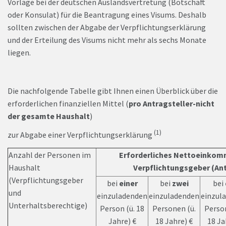
Vorlage bei der deutschen Auslandsvertretung (Botschaft
oder Konsulat) für die Beantragung eines Visums. Deshalb
sollten zwischen der Abgabe der Verpflichtungserklärung
und der Erteilung des Visums nicht mehr als sechs Monate
liegen.
Die nachfolgende Tabelle gibt Ihnen einen Überblick über die
erforderlichen finanziellen Mittel (
pro Antragsteller-nicht
der gesamte Haushalt
)
(1)
zur Abgabe einer Verpflichtungserklärung
Anzahl der Personen im
Erforderliches Nettoeinkomm
Haushalt
Verpflichtungsgeber (Ant
(Verpflichtungsgeber
bei
einer
bei
zwei
bei
und
einzuladenden
einzuladenden
einzul
Unterhaltsberechtige)
Person (ü. 18
Personen (ü.
Person
Jahre) €
18 Jahre) €
18 Ja