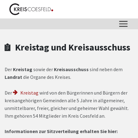
Zum Hauptinhalt springen
Zum Header
Zum Hauptinhalt
Zum Footer
Kreistag und Kreisausschuss
Der
Kreistag
sowie der
Kreisausschuss
sind neben dem
Landrat
die Organe des Kreises.
Der
Kreistag
wird von den Bürgerinnen und Bürgern der
kreisangehörigen Gemeinden alle 5 Jahre in allgemeiner,
unmittelbarer, freier, gleicher und geheimer Wahl gewählt.
Ihm gehören 54 Mitglieder im Kreis Coesfeld an.
Informationen zur Sitzverteilung erhalten Sie hier: