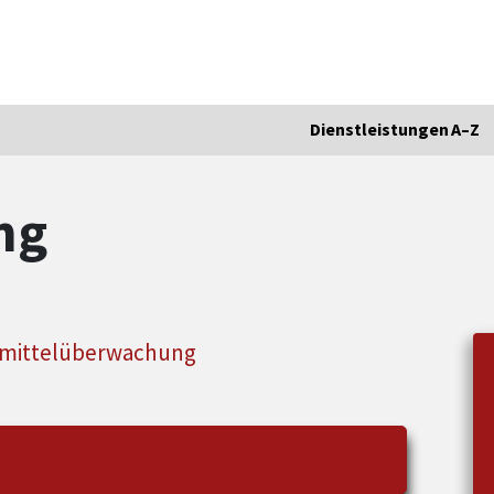
Dienstleistungen A–Z
ng
nsmittelüberwachung