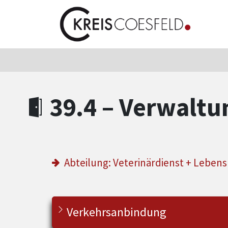
Zum Hauptinhalt springen
Zum Header
Zum Hauptinhalt
Zum Footer
39.4 – Verwaltu
Abteilung: Veterinärdienst + Lebe
Verkehrsanbindung