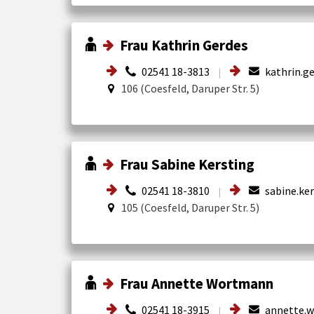
Frau Kathrin Gerdes
02541 18-3813
kathrin.ge
|
106 (Coesfeld, Daruper Str. 5)
Frau Sabine Kersting
02541 18-3810
sabine.ker
|
105 (Coesfeld, Daruper Str. 5)
Frau Annette Wortmann
02541 18-3915
annette.w
|