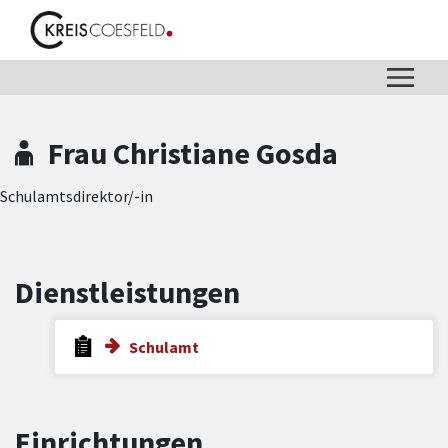
Zum Hauptinhalt springen
Zum Header
Zum Hauptinhalt
Zum Footer
Frau Christiane Gosda
Schulamtsdirektor/-in
Dienstleistungen
Schulamt
Einrichtungen