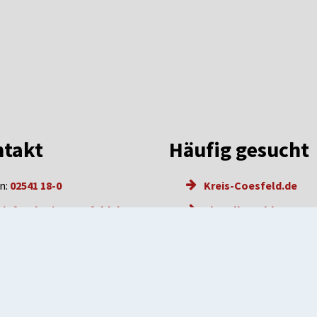
takt
Häufig gesucht
n:
02541 18-0
Kreis-Coesfeld.de
:
info@kreis-coesfeld.de
Aktuelle Meldungen
l: info@kreis-coesfeld.de-
Karriere
e