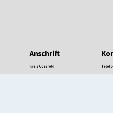
Anschrift
Kon
Kreis Coesfeld
Telefo
Friedrich-Ebert-Str. 7
E-Mail
48653
Coesfeld
DE-Mai
mail.d