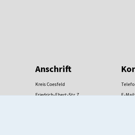
Anschrift
Kon
Kreis Coesfeld
Telefo
Friedrich-Ebert-Str. 7
E-Mail
48653
Coesfeld
DE-Mai
mail.d