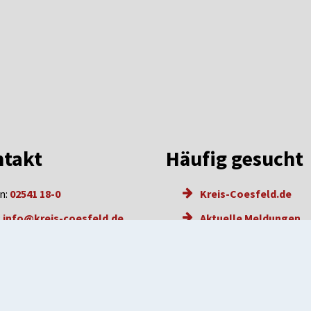
takt
Häufig gesucht
n:
02541 18-0
Kreis-Coesfeld.de
:
info@kreis-coesfeld.de
Aktuelle Meldungen
l: info@kreis-coesfeld.de-
Karriere
e