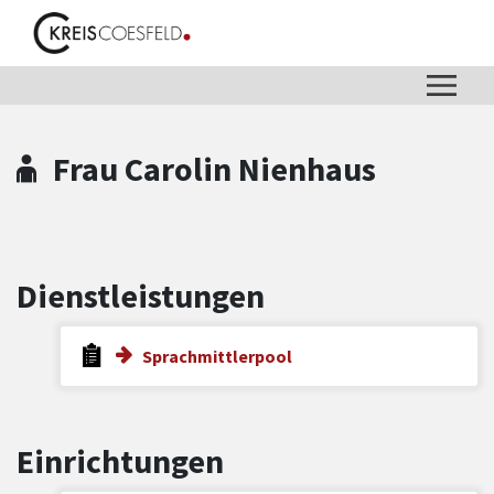
Zum Hauptinhalt springen
Zum Header
Zum Hauptinhalt
Zum Footer
Frau Carolin Nienhaus
Dienstleistungen
Sprachmittlerpool
Einrichtungen