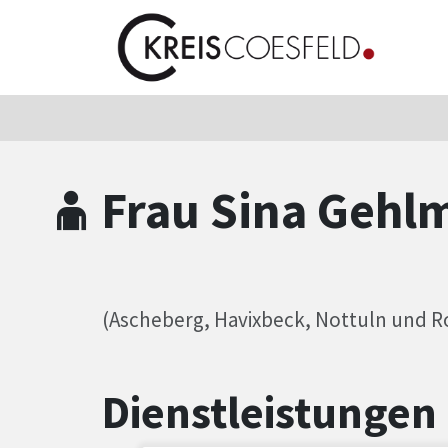
Zum Hauptinhalt springen
Zum Header
Zum Hauptinhalt
Zum Footer
Frau Sina Gehl
(Ascheberg, Havixbeck, Nottuln und R
Dienstleistungen