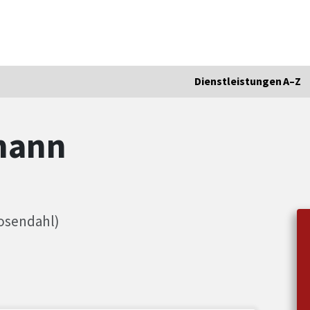
Dienstleistungen A–Z
mann
osendahl)