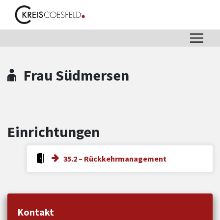
Zum Hauptinhalt springen
Zum Header
Zum Hauptinhalt
Zum Footer
Frau Südmersen
Einrichtungen
35.2 – Rückkehrmanagement
Kontakt