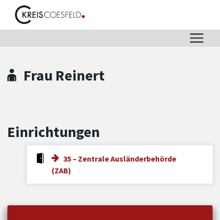
Zum Hauptinhalt springen
Zum Header
Zum Hauptinhalt
Zum Footer
Frau Reinert
Einrichtungen
35 – Zentrale Ausländerbehörde
(ZAB)