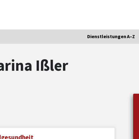
Dienstleistungen A–Z
arina Ißler
ndgesundheit