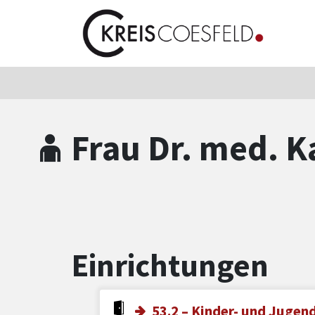
Zum Hauptinhalt springen
Zum Header
Zum Hauptinhalt
Zum Footer
Frau Dr. med. K
Einrichtungen
53.2 – Kinder- und Juge