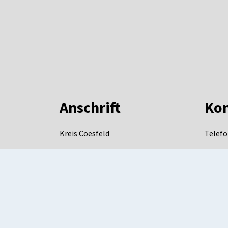
Anschrift
Kon
Kreis Coesfeld
Telefo
Friedrich-Ebert-Str. 7
E-Mail
48653
Coesfeld
DE-Mai
mail.d