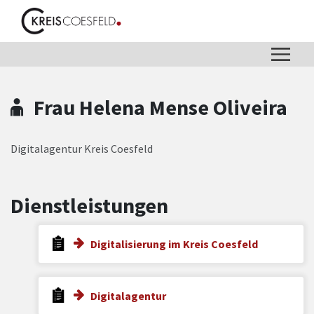
Zum Hauptinhalt springen
Zum Header
Zum Hauptinhalt
Zum Footer
Frau Helena Mense Oliveira
Digitalagentur Kreis Coesfeld
Dienstleistungen
Digitalisierung im Kreis Coesfeld
Digitalagentur