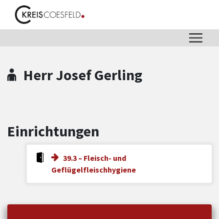
Zum Hauptinhalt springen
Zum Header
Zum Hauptinhalt
Zum Footer
Herr Josef Gerling
Einrichtungen
39.3 – Fleisch- und
Geflügelfleischhygiene