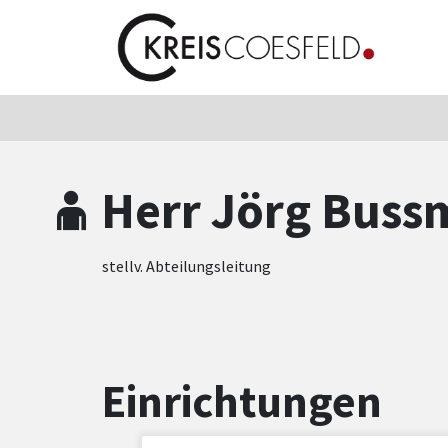
Zum Hauptinhalt springen
Zum Header
Zum Hauptinhalt
Zum Footer
Herr Jörg Bus
stellv. Abteilungsleitung
Einrichtungen