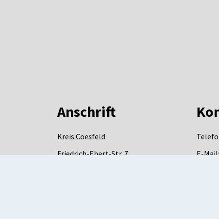
Anschrift
Kon
Kreis Coesfeld
Telefo
Friedrich-Ebert-Str. 7
E-Mail
48653
Coesfeld
DE-Mai
mail.d