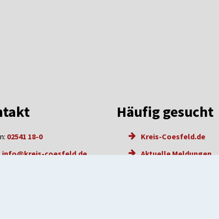
takt
Häufig gesucht
n:
02541 18-0
Kreis-Coesfeld.de
:
info@kreis-coesfeld.de
Aktuelle Meldungen
l: info@kreis-coesfeld.de-
Karriere
e