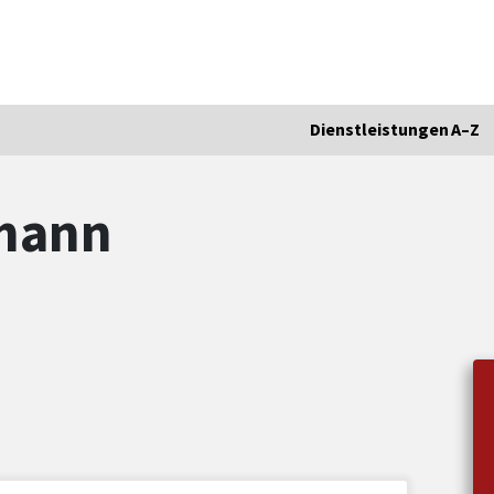
Dienstleistungen A–Z
smann