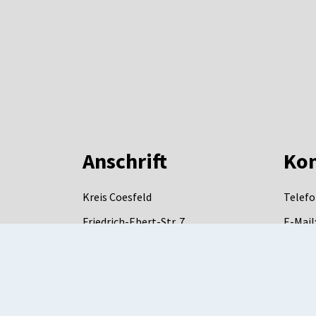
Anschrift
Kon
Kreis Coesfeld
Telefo
Friedrich-Ebert-Str. 7
E-Mail
48653
Coesfeld
DE-Mai
mail.d