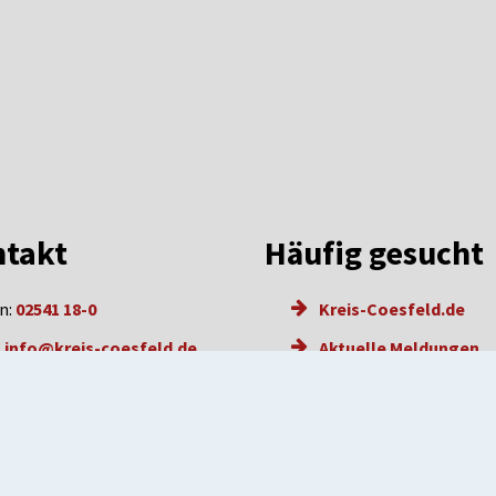
takt
Häufig gesucht
n:
02541 18-0
Kreis-Coesfeld.de
:
info@kreis-coesfeld.de
Aktuelle Meldungen
l: info@kreis-coesfeld.de-
Karriere
e