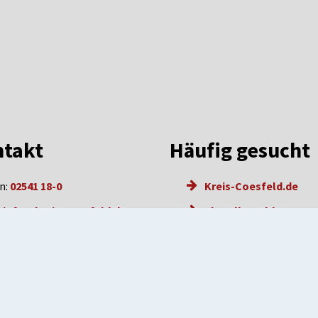
takt
Häufig gesucht
n:
02541 18-0
Kreis-Coesfeld.de
:
info@kreis-coesfeld.de
Aktuelle Meldungen
l: info@kreis-coesfeld.de-
Karriere
e