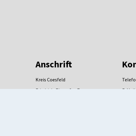
Anschrift
Kon
Kreis Coesfeld
Telefo
Friedrich-Ebert-Str. 7
E-Mail
48653
Coesfeld
DE-Mai
mail.d