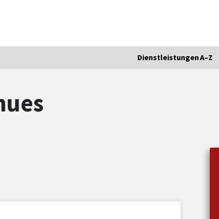
Dienstleistungen A–Z
hues