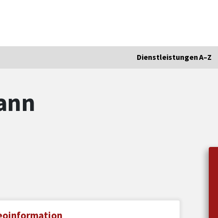
Dienstleistungen A–Z
ann
eoinformation