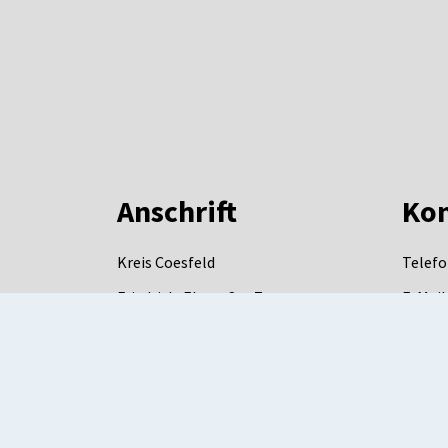
Anschrift
Kon
Kreis Coesfeld
Telefo
Friedrich-Ebert-Str. 7
E-Mail
48653
Coesfeld
DE-Mai
mail.d