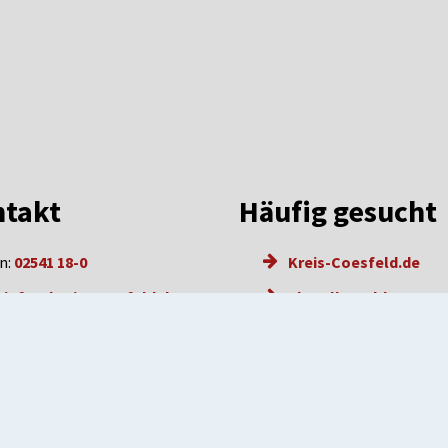
takt
Häufig gesucht
n:
02541 18-0
Kreis-Coesfeld.de
:
info@kreis-coesfeld.de
Aktuelle Meldungen
l: info@kreis-coesfeld.de-
Karriere
e