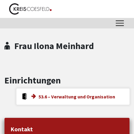
Zum Hauptinhalt springen
Zum Header
Zum Hauptinhalt
Zum Footer
Frau Ilona Meinhard
Einrichtungen
53.6 – Verwaltung und Organisation
Kontakt