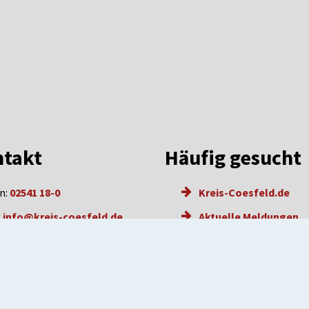
takt
Häufig gesucht
n:
02541 18-0
Kreis-Coesfeld.de
:
info@kreis-coesfeld.de
Aktuelle Meldungen
l: info@kreis-coesfeld.de-
Karriere
e