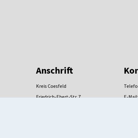
Anschrift
Kon
Kreis Coesfeld
Telefo
Friedrich-Ebert-Str. 7
E-Mail
48653
Coesfeld
DE-Mai
mail.d