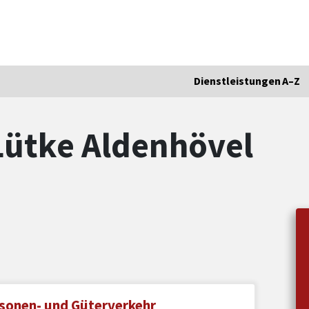
Dienstleistungen A–Z
Lütke Aldenhövel
rsonen- und Güterverkehr