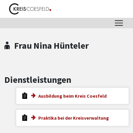
Zum Hauptinhalt springen
Zum Header
Zum Hauptinhalt
Zum Footer
Frau Nina Hünteler
Dienstleistungen
Ausbildung beim Kreis Coesfeld
Praktika bei der Kreisverwaltung