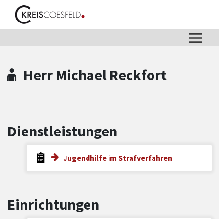
Zum Hauptinhalt springen
Zum Header
Zum Hauptinhalt
Zum Footer
Herr Michael Reckfort
Dienstleistungen
Jugendhilfe im Strafverfahren
Einrichtungen