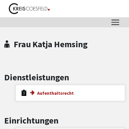
Zum Hauptinhalt springen
Zum Header
Zum Hauptinhalt
Zum Footer
Frau Katja Hemsing
Dienstleistungen
Aufenthaltsrecht
Einrichtungen