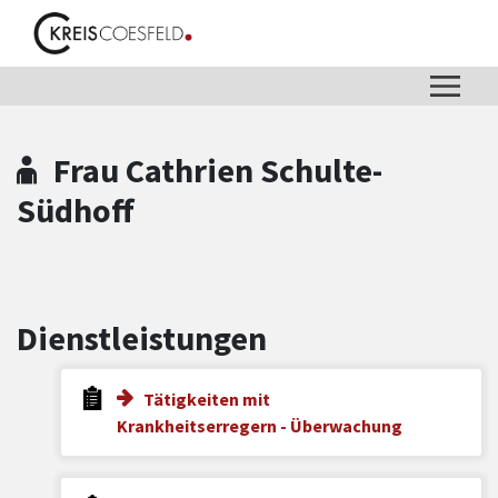
Zum Hauptinhalt springen
Zum Header
Zum Hauptinhalt
Zum Footer
Frau Cathrien Schulte-
Südhoff
Dienstleistungen
Tätigkeiten mit
Krankheitserregern - Überwachung