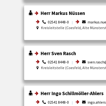
Herr Markus Nüssen
02541 8448-0
markus.nue
|
Kreisleitstelle (Coesfeld, Alte Münsters
Herr Sven Rasch
02541 8448-0
sven.rasch@
|
Kreisleitstelle (Coesfeld, Alte Münsters
Herr Ingo Schillmöller-Ahlers
02541 8448-0
ingo.ahlers
|