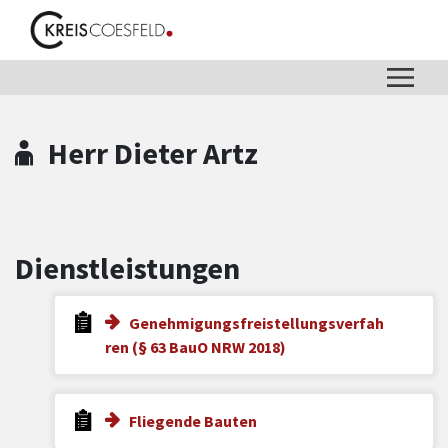
Zum Hauptinhalt springen
Zum Header
Zum Hauptinhalt
Zum Footer
Herr Dieter Artz
Dienstleistungen
Genehmigungsfreistellungsverfah
ren (§ 63 BauO NRW 2018)
Fliegende Bauten