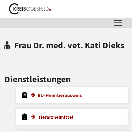
Zum Hauptinhalt springen
Zum Header
Zum Hauptinhalt
Zum Footer
Frau Dr. med. vet. Kati Dieks
Dienstleistungen
EU-Heimtierausweis
Tierarzneimittel