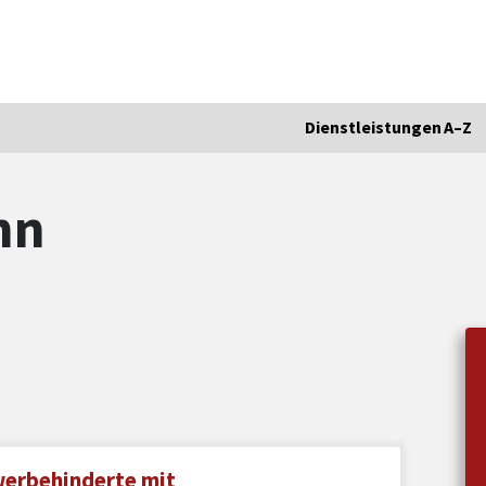
Dienstleistungen A–Z
nn
werbehinderte mit