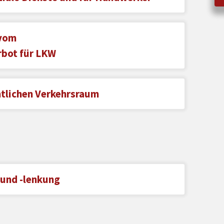
vom
rbot für LKW
ntlichen Verkehrsraum
 und -lenkung